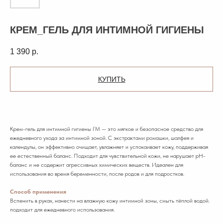
КРЕМ_ГЕЛЬ ДЛЯ ИНТИМНОЙ ГИГИЕНЫ
1 390
р.
КУПИТЬ
Крем-гель для интимной гигиены I’M — это мягкое и безопасное средство для
ежедневного ухода за интимной зоной. С экстрактами ромашки, шалфея и
календулы, он эффективно очищает, увлажняет и успокаивает кожу, поддерживая
ее естественный баланс. Подходит для чувствительной кожи, не нарушает pH-
баланс и не содержит агрессивных химических веществ. Идеален для
использования во время беременности, после родов и для подростков.
Способ применения
Вспенить в руках, нанести на влажную кожу интимной зоны, смыть тёплой водой.
подходит для ежедневного использования.